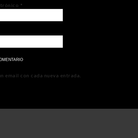
ctrónico
*
un email con cada nueva entrada.