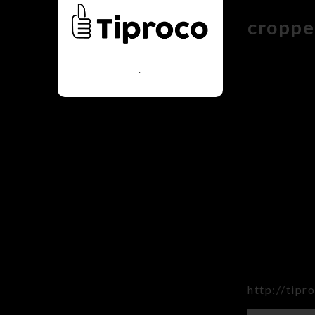
croppe
.
http://tip